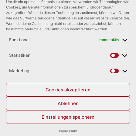
REISEBEGLEITER
Um dir ein optimales Erlebnis zu bieten, verwenden wir Technologien wie
Cookies, um Geräteinformationen zu speichern und/oder darauf
zuzugreifen. Wenn du diesen Technologien zustimmst, können wir Daten
Über uns >
wie das Surfverhalten oder eindeutige IDs auf dieser Website verarbeiten.
Wenn du deine Zustimmung nicht erteilst oder zurückziehst, können
bestimmte Merkmale und Funktionen beeinträchtigt werden.
Funktional
Immer aktiv
Statistiken
Statist
Marketing
Market
Cookies akzeptieren
Reisedienst
KFZ-Werkstatt
04843 / 2050133
04843 / 2212
Ablehnen
E-Mail
Datenschutz
Einstellungen speichern
info@bus-nissen.de
Impressum
Impressum