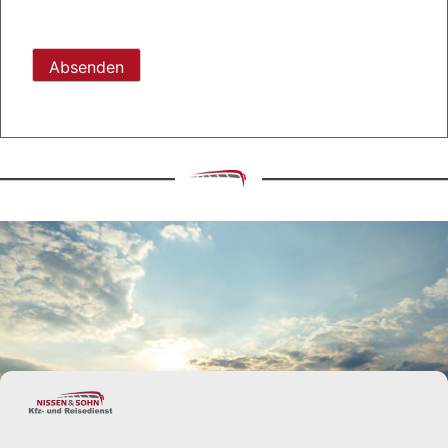
lasse
dieses
Feld
leer.
UNSERE