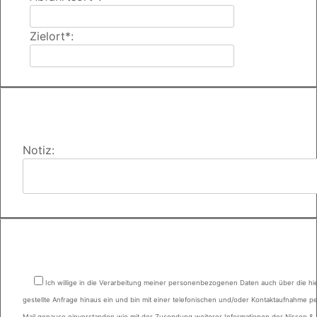
Zielort*:
Notiz:
Ich willige in die Verarbeitung meiner personenbezogenen Daten auch über die hi
gestellte Anfrage hinaus ein und bin mit einer telefonischen und/oder Kontaktaufnahme pe
Mail genauso einverstanden wie mit der Zusendung weiterer Informationen der Nissen &