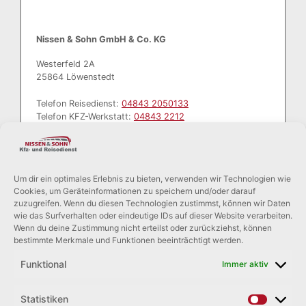
Nissen & Sohn GmbH & Co. KG
Westerfeld 2A
25864 Löwenstedt
Telefon Reisedienst:
04843 2050133
Telefon KFZ-Werkstatt:
04843 2212
E Mail:
info@bus-nissen.de
Wir sind montags bis freitags von…
Um dir ein optimales Erlebnis zu bieten, verwenden wir Technologien wie
Cookies, um Geräteinformationen zu speichern und/oder darauf
Werkstatt: 07:30 – 12:00 Uhr und 13:00 – 16:30 Uhr
zuzugreifen. Wenn du diesen Technologien zustimmst, können wir Daten
Büro: 07:30 – 12:00 Uhr und 13:00 – 16:00 Uhr
wie das Surfverhalten oder eindeutige IDs auf dieser Website verarbeiten.
Wenn du deine Zustimmung nicht erteilst oder zurückziehst, können
bestimmte Merkmale und Funktionen beeinträchtigt werden.
…für Sie vor Ort und telefonisch erreichbar.
Funktional
Immer aktiv
Statistiken